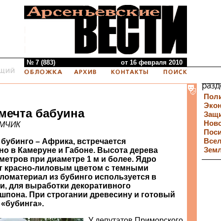
№ 7 (883)
от 16 февраля 2010
Пол
Эко
 мечта бабуина
Защи
Нов
ИМЧИК
Пос
бубинго – Африка, встречается
Все
о в Камеруне и Габоне. Высота дерева
Зем
 метров при диаметре 1 м и более. Ядро
т красно-лиловым цветом с темными
ломатериал из бубинго используется в
и, для выработки декоративного
шпона. При строгании древесину и готовый
«бубинга».
У депутатов Приморского