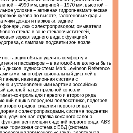
 длиной – 4990 мм, шириной – 1970 мм, высотой –
ельное условие – активная гидропневматическая
ировкой кузова по высоте, галогеновые фары
датчики дождя и парковки, задние
 фонари, люк с электроприводом; омыватели
бового стекла в зоне стеклоочистителей,
ковых зеркал заднего вида с функцией
догрева, с лампами подсветки зон возле
.
 поставщик обязан уделить комфорту и
дителя и пассажиров – в автомобиле должны быть
6 дисков, аудиосистема Маrk Levinson Reference
инамиками, многофункциональный дисплей в
 панели, навигационная система с
еню и установленными картами российских
ый дисплей на центральной консоли,
имат-контроль для первого и второго ряда
ающий ящик в переднем подлокотнике, подогрев
и второго рядов, сидения первого ряда с
порами с электроприводами, система подсветки
лон, улучшенная отделка кожаного салона
, функция вентиляции сидений первого ряда, ABS
чная тормозная система с ЕВД (система
пределения тормозного усилия), адаптивная