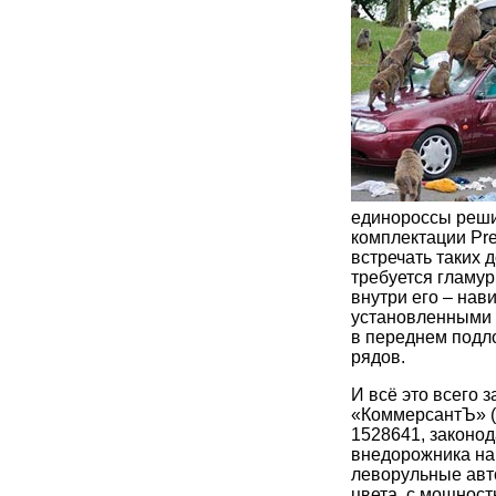
единороссы реши
комплектации Pre
встречать таких д
требуется гламур
внутри его – нав
установленными 
в переднем подло
рядов.
И всё это всего з
«КоммерсантЪ» (
1528641, законо
внедорожника на
леворульные авто
цвета, с мощност