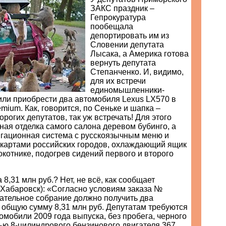
ЗАКС праздник –
Гепрокуратура
пообещала
депортировать им из
Словении депутата
Лысака, а Америка готова
вернуть депутата
Степанченко. И, видимо,
для их встречи
единомышленники-
ли приобрести два автомобиля Lexus LX570 в
mium. Как, говорится, по Сеньке и шапка –
орогих депутатов, так уж встречать! Для этого
ная отделка самого салона деревом бубинго, а
игационная система с русскоязычным меню и
картами российских городов, охлаждающий ящик
котнике, подогрев сидений первого и второго
а 8,31 млн руб.? Нет, не всё, как сообщает
Хабаровск): «Согласно условиям заказа №
дательное собрание должно получить два
 общую сумму 8,31 млн руб. Депутатам требуются
мобили 2009 года выпуска, без пробега, черного
ью 8-цилиндрового бензинового двигателя 367