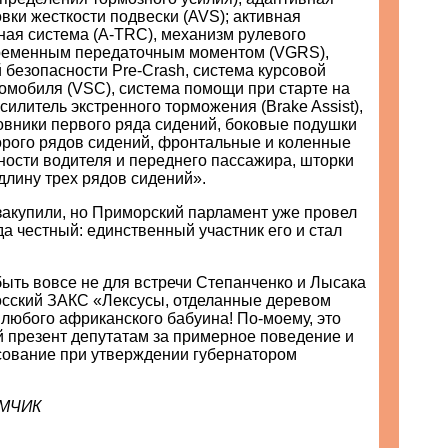
вки жесткости подвески (AVS); активная
ная система (A-TRC), механизм рулевого
ременным передаточным моментом (VGRS),
 безопасности Pre-Crash, система курсовой
омобиля (VSC), система помощи при старте на
силитель экстренного торможения (Brake Assist),
овники первого ряда сидений, боковые подушки
орого рядов сидений, фронтальные и коленные
ности водителя и переднего пассажира, шторки
длину трех рядов сидений».
акупили, но Приморский парламент уже провел
гда честный: единственный участник его и стал
ыть вовсе не для встречи Степанченко и Лысака
осский ЗАКС «Лексусы, отделанные деревом
 любого африканского бабуина! По-моему, это
й презент депутатам за примерное поведение и
сование при утверждении губернатором
ИМЧИК