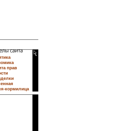
итика
номика
та прав
ости
иделки
ленная
ля-кормилица