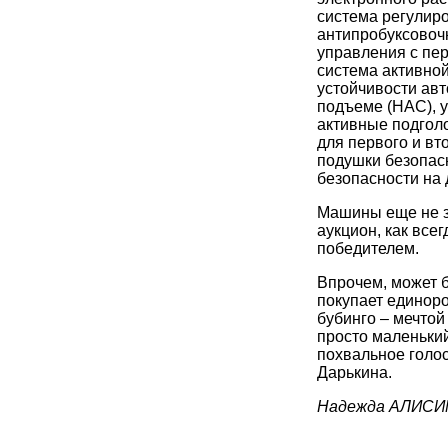
система регулиро
антипробуксовоч
управления с пе
система активной
устойчивости авт
подъеме (НАС), у
активные подгол
для первого и вт
подушки безопас
безопасности на 
Машины еще не з
аукцион, как все
победителем.
Впрочем, может б
покупает единор
бубинго – мечтой
просто маленьки
похвальное голо
Дарькина.
Надежда АЛИС