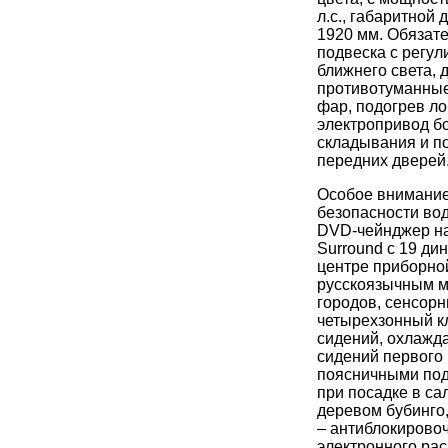
л.с., габаритной
1920 мм. Обязат
подвеска с регул
ближнего света, 
противотуманные
фар, подогрев ло
электропривод бо
складывания и по
передних дверей
Особое внимание
безопасности во
DVD-чейнджер на 
Surround с 19 д
центре приборной
русскоязычным м
городов, сенсорн
четырехзонный кл
сидений, охлажд
сидений первого 
поясничными под
при посадке в са
деревом бубинго
– антиблокирово
электронного рас