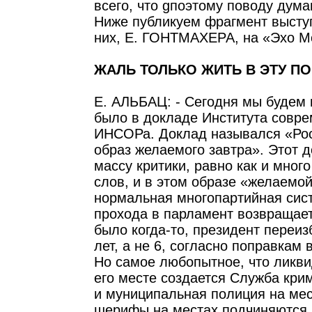
всего, что gпоэтому поводу дум
Ниже публикуем фрагмент высту
них, Е. ГОНТМАХЕРА, на «Эхо М
ЖАЛЬ ТОЛЬКО ЖИТЬ В ЭТУ П
Е. АЛЬБАЦ: - Сегодня мы будем г
было в докладе Института совре
ИНСОРа. Доклад назывался «Рос
образ желаемого завтра». Этот 
массу критики, равно как и мног
слов, и в этом образе «желаемой
нормальная многопартийная сист
прохода в парламент возвращаетс
было когда-то, президент переи
лет, а не 6, согласно поправкам
Но самое любопытное, что ликв
его месте создается Служба кри
и муниципальная полиция на мес
шерифы на местах подчиняются