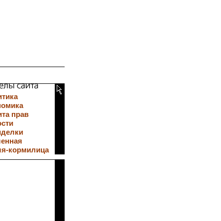
итика
номика
та прав
ости
иделки
ленная
ля-кормилица