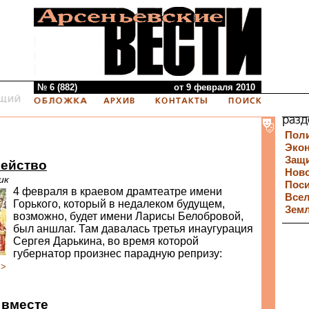
№ 6 (882)
от 9 февраля 2010
Пол
Эко
Защи
мейство
Нов
ик
Пос
4 февраля в краевом драмтеатре имени
Все
Горького, который в недалеком будущем,
Зем
возможно, будет имени Ларисы Белобровой,
был аншлаг. Там давалась третья инаугурация
Сергея Дарькина, во время которой
губернатор произнес парадную репризу:
>>
 вместе