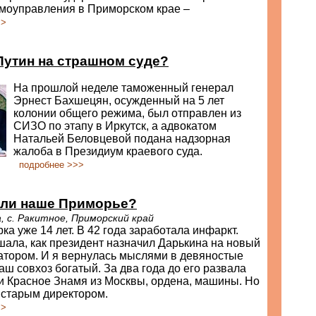
амоуправления в Приморском крае –
>>
Путин на страшном суде?
На прошлой неделе таможенный генерал
Эрнест Бахшецян, осужденный на 5 лет
колонии общего режима, был отправлен из
СИЗО по этапу в Иркутск, а адвокатом
Натальей Беловцевой подана надзорная
жалоба в Президиум краевого суда.
подробнее >>>
 ли наше Приморье?
, с. Ракитное, Приморский край
ка уже 14 лет. В 42 года заработала инфаркт.
ала, как президент назначил Дарькина на новый
атором. И я вернулась мыслями в девяностые
аш совхоз богатый. За два года до его развала
и Красное Знамя из Москвы, ордена, машины. Но
 старым директором.
>>