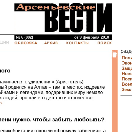
№ 6 (882)
от 9 февраля 2010
Пол
Эко
Защи
ного
Нов
Пос
ачинается с удивления» (Аристотель)
Все
й родился на Алтае – там, в местах, издревле
Зем
айнами и легендами, подаривших миру немало
 людей, прошли его детство и отрочество.
>>
мени нужно, чтобы забыть любоывь?
Великобритании открыли «формулу забвения», а