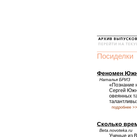
Посиделки
Феномен Юж
Наталья БРИЗ
«Познание н
Сергей Южны
овеянных т
талантливых
подробнее >
Сколько вре
Beta.novoteka.ru
Ученые из 