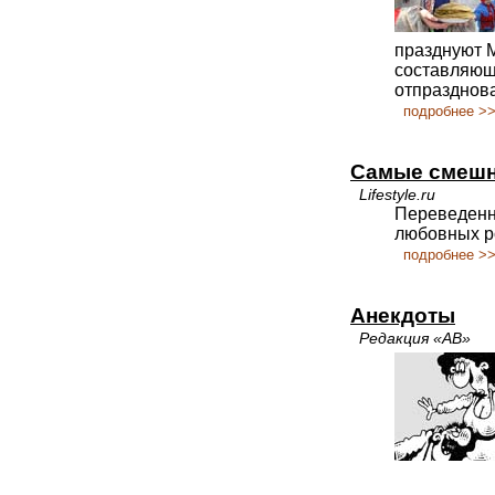
празднуют М
составляющи
отпразднова
подробнее >
Самые смешн
Lifestyle.ru
Переведенн
любовных р
подробнее >
Анекдоты
Редакция «АВ»