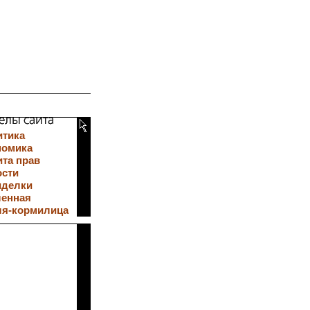
итика
номика
та прав
ости
иделки
ленная
ля-кормилица