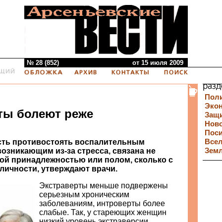
№ 28 (852)
от 15 июля 2009
Пол
Эко
ты болеют реже
Защи
Нов
Пос
сть противостоять воспалительным
Все
озникающим из-за стресса, связана не
Зем
вой принадлежностью или полом, сколько с
личности, утверждают врачи.
Экстраверты меньше подвержены
серьезным хроническим
заболеваниям, интроверты более
слабые. Так, у стареющих женщин
низкий уровень экстраверсии