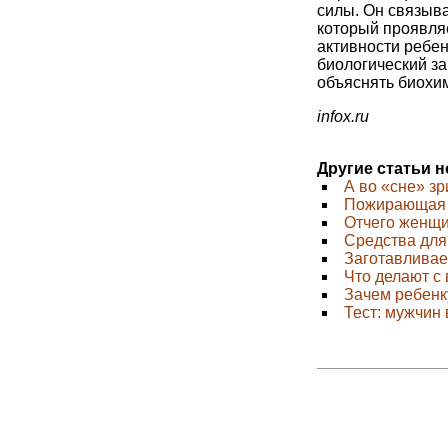
силы. Он связыва
который проявляе
активности ребе
биологический за
объяснять биохи
infox.ru
Другие статьи 
А во «сне» з
Пожирающая
Отчего женщи
Средства для
Заготавливае
Что делают с
Зачем ребен
Тест: мужчин