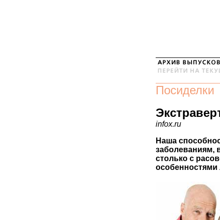
Посиделки
Экстравер
infox.ru
Наша способно
заболеваниям, в
столько с расо
особенностями 