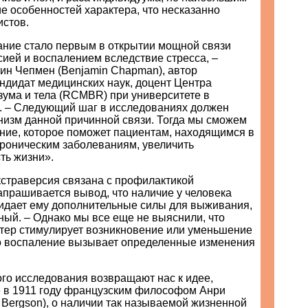
е особенностей характера, что несказанно
истов.
ние стало первым в открытии мощной связи
ией и воспалением вследствие стресса, –
ин Чепмен (Benjamin Chapman), автор
ндидат медицинских наук, доцент Центра
зума и тела (RCMBR) при университете в
. – Следующий шаг в исследованиях должен
низм данной причинной связи. Тогда мы сможем
ение, которое поможет пациентам, находящимся в
хроническим заболеваниям, увеличить
ть жизни».
кстраверсия связана с профилактикой
апрашивается вывод, что наличие у человека
идает ему дополнительные силы для выживания,
ный. – Однако мы все еще не выяснили, что
ктер стимулирует возникновение или уменьшение
о воспаление вызывает определенные изменения
го исследования возвращают нас к идее,
 в 1911 году французским философом Анри
 Bergson), о наличии так называемой жизненной