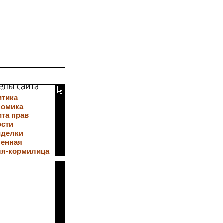
итика
номика
та прав
ости
иделки
ленная
ля-кормилица