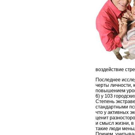
воздействие стр
Последнее иссле
черты личности, 
повышением уров
6) у 103 городски
Степень экстрав
стандартными пс
что у активных эк
ценит разносторо
и смысл жизни, в
такие люди мень
Причем, учитывал