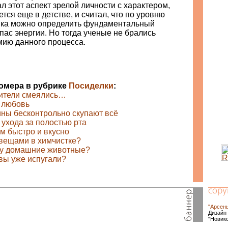
л этот аспект зрелой личности с характером,
тся еще в детстве, и считал, что по уровню
нка можно определить фундаментальный
пас энергии. Но тогда ученые не брались
мию данного процесса.
номера в рубрике
Посиделки
:
рители смеялись…
 любовь
ны бесконтрольно скупают всё
 ухода за полостью рта
м быстро и вкусно
 вещами в химчистке?
ку домашние животные?
 вы уже испугали?
"Арсен
Дизайн 
"Новик