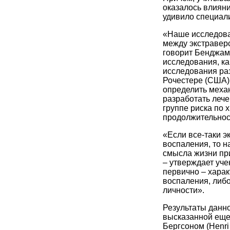
оказалось влияни
удивило специал
«Наше исследова
между экстраверс
говорит Бенджам
исследования, ка
исследования ра
Рочестере (США)
определить меха
разработать леч
группе риска по 
продолжительнос
«Если все-таки э
воспаления, то н
смысла жизни пр
– утверждает уче
первично – хара
воспаления, либ
личности».
Результаты данно
высказанной еще
Бергсоном (Henri