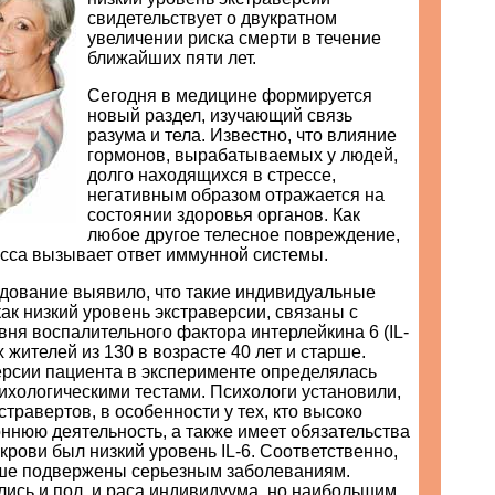
свидетельствует о двукратном
увеличении риска смерти в течение
ближайших пяти лет.
Сегодня в медицине формируется
новый раздел, изучающий связь
разума и тела. Известно, что влияние
гормонов, вырабатываемых у людей,
долго находящихся в стрессе,
негативным образом отражается на
состоянии здоровья органов. Как
любое другое телесное повреждение,
есса вызывает ответ иммунной системы.
дование выявило, что такие индивидуальные
как низкий уровень экстраверсии, связаны с
ня воспалительного фактора интерлeйкина 6 (IL-
х жителей из 130 в возрасте 40 лет и старше.
ерсии пациента в эксперименте определялась
ихологическими тестами. Психологи установили,
стравертов, в особенности у тех, кто высоко
ннюю деятельность, а также имеет обязательства
 крови был низкий уровень IL-6. Соответственно,
ше подвержены серьезным заболеваниям.
ись и пол, и раса индивидуума, но наибольшим