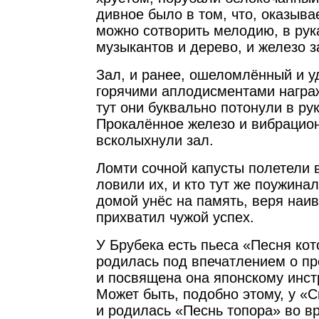
дивное было в том, что, оказыва
можно сотворить мелодию, в рук
музыкантов и дерево, и железо з
Зал, и ранее, ошеломлённый и у
горячими аплодисментами награж
тут они буквально потонули в ру
Прокалённое железо и вибрацио
всколыхнули зал.
Ломти сочной капусты полетели в
ловили их, и кто тут же поужинал
домой унёс на память, веря наивн
прихватил чужой успех.
У Брубека есть пьеса «Песня кот
родилась под впечатлением о пр
и посвящена она японскому инст
Может быть, подобно этому, у «
и родилась «Песнь топора» во вр