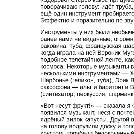
поворачиваю голову: идёт труба
ещё один инструмент пробираетс
Эффектно и поразительно по зву
Инструменты у них были необыч
ранее нами не виданные; огромна
раковина, туба, французская шар
когда играла на ней Вероник Муг
подобное телетайпной ленте, как
космоса. Некоторые музыканты 
несколькими инструментами — 
Шарбонье (геликон, туба), Эрик 
саксофона — альт и баритон) и 
(синтезатор, перкуссия, шарманк
«Вот несут фрукт!» — сказала я 
появился музыкант, неся с почт
ядрёный вилок капусты. Другой в
на голову водрузили доску и топо
хрустом, порубали белокочанный