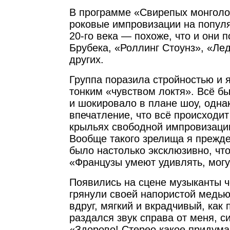
В программе «Свирепых монголо
роковые импровизации на попул
20-го века — похоже, что и они 
Брубека, «Роллинг Стоунз», «Ле
других.
Группа поразила стройностью и 
тонким «чувством локтя». Всё б
и шокировало в плане шоу, одна
впечатление, что всё происходит
крыльях свободной импровизации,
Вообще такого зрелища я прежде
было настолько эксклюзивно, что
«Французы умеют удивлять, могу
Появились на сцене музыканты ч
грянули своей напористой медью 
вдруг, мягкий и вкрадчивый, как 
раздался звук справа от меня, с
«Здорово! Стерео какое придума