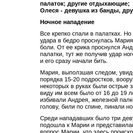
палаток; другие отдыхающие;
Олеся - девушка из банды, др
Ночное нападение
Все крепко спали в палатках. Но 
удара в бедро проснулась Мария,
боли. От ее крика проснулся Анд
палатки, тут же получив удар ног
и его сразу начали бить.
Мария, выползшая следом, увид
порядка 15-20 подростков, воор
некоторых в руках были острые з
виду им всем было от 16 до 19 л
избивали Андрея, железной палк
голову, били по спине, пинали но
Среди нападавших было три дев
подошла к Марии и представила
вопрос Марии, что здесь происхо