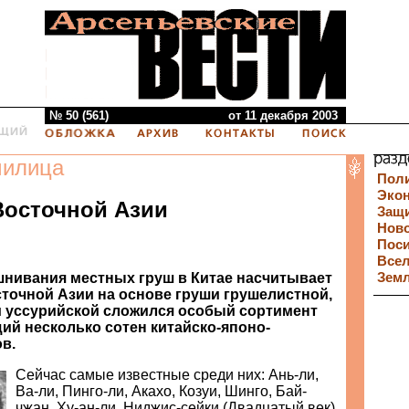
№ 50 (561)
от 11 декабря 2003
милица
Пол
Эко
Восточной Азии
Защи
Нов
Пос
Все
нивания местных груш в Китае насчитывает
Зем
осточной Азии на основе груши грушелистной,
 уссурийской сложился особый сортимент
ий несколько сотен китайско-японо-
в.
Сейчас самые известные среди них: Ань-ли,
Ва-ли, Пинго-ли, Акахо, Козуи, Шинго, Бай-
чжан, Ху-ан-ли, Ниджис-сейки (Двадцатый век)