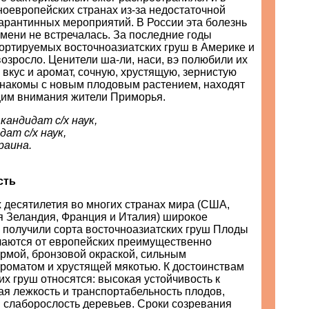
оевропейских странах из-за недостаточной
арантинных мероприятий. В России эта болезнь
мени не встречалась. За последние годы
ортируемых восточноазиатских груш в Америке и
озросло. Ценители ша-ли, наси, вэ полюбили их
вкус и аромат, сочную, хрустящую, зернистую
знакомы с новым плодовым растением, находят
им внимания жители Приморья.
андидат с/х наук,
ат с/х наук,
раина.
сть
 десятилетия во многих странах мира (США,
я Зеландия, Франция и Италия) широкое
 получили сорта восточноазиатских груш Плоды
ичаются от европейских преимущественно
рмой, бронзовой окраской, сильным
роматом и хрустящей мякотью. К достоинствам
их груш относятся: высокая устойчивость к
я лежкость и транспортабельность плодов,
и слаборослость деревьев. Сроки созревания