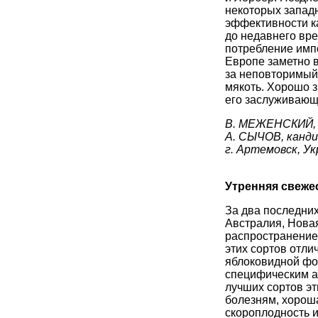
некоторых западн
эффективности к
до недавнего вре
потребление имп
Европе заметно в
за неповторимый 
мякоть. Хорошо 
его заслуживающ
В. МЕЖЕНСКИЙ, к
А. СЫЧОВ, кандид
г. Артемовск, Ук
Утренняя свеже
За два последних
Австралия, Нова
распространение
этих сортов отл
яблоковидной фо
специфическим а
лучших сортов эт
болезням, хороша
скороплодность 