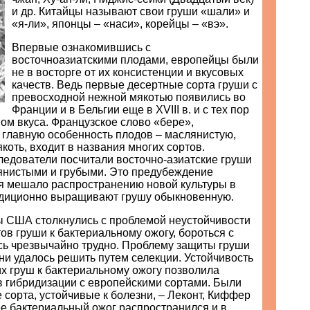
и др. Китайцы называют свои груши «шали» и
«я-ли», японцы – «наси», корейцы – «вэ».
Впервые ознакомившись с
восточноазиатскими плодами, европейцы были
не в восторге от их консистенции и вкусовых
качеств. Ведь первые десертные сорта груши с
превосходной нежной мякотью появились во
Франции и в Бельгии еще в XVIII в. и с тех пор
ом вкуса. Французское слово «бере»,
главную особенность плодов – маслянистую,
коть, входит в названия многих сортов.
ледователи посчитали восточно-азиатские груши
янистыми и грубыми. Это предубеждение
я мешало распространению новой культуры в
радиционно выращивают грушу обыкновенную.
ды США столкнулись с проблемой неустойчивости
ов груши к бактериальному ожогу, бороться с
сь чрезвычайно трудно. Проблему защиты груши
ни удалось решить путем селекции. Устойчивость
х груш к бактериальному ожогу позволила
в гибридизации с европейскими сортами. Были
сорта, устойчивые к болезни, – Леконт, Киффер
ее бактериальный ожог распространился и в