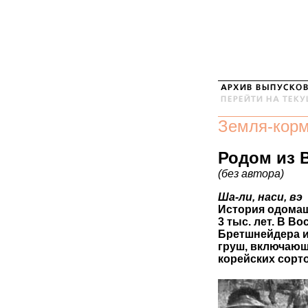
Земля-кор
Родом из 
(без автора)
Ша-ли, наси, вэ
История одомаш
3 тыс. лет. В В
Бретшнейдера и
груш, включающ
корейских сорто