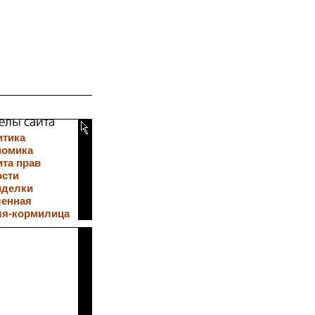
итика
номика
та прав
ости
иделки
ленная
ля-кормилица