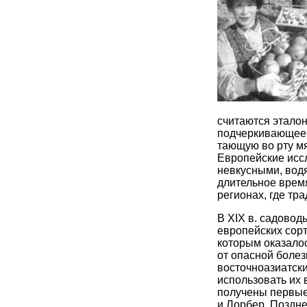
считаются эталон
подчеркивающее 
тающую во рту мя
Европейские исс
невкусными, вод
длительное врем
регионах, где т
В XIX в. садово
европейских сорт
которым оказало
от опасной болез
восточноазиатски
использовать их 
получены первые 
и Лорбер. Поздн