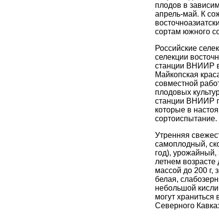
плодов в зависим
апрель-май. К с
восточноазиатски
сортам южного с
Российские селе
селекции восточн
станции ВНИИР в
Майкопская краса
совместной рабо
плодовых культур
станции ВНИИР п
которые в насто
сортоиспытание.
Утренняя свежест
самоплодный, ск
год), урожайный,
летнем возрасте 
массой до 200 г,
белая, слабозерн
небольшой кисли
могут храниться 
Северного Кавказ