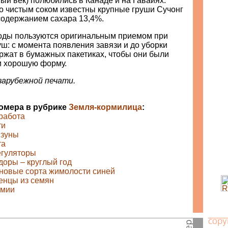
ый век) полюбились в Канаде и на Гавайях.
о чистым соком известны крупные груши Сучонг
 содержанием сахара 13,4%.
оды пользуются оригинальным приемом при
ш: с момента появления завязи и до уборки
ржат в бумажных пакетиках, чтобы они были
и хорошую форму.
арубежной печати.
номера в рубрике
Земля-кормилица
:
 работа
ти
ызуны
та
егуляторы
оры – круглый год
 новые сорта жимолости синей
енцы из семян
имии