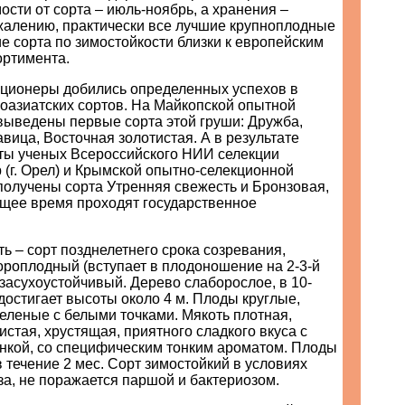
ости от сорта – июль-ноябрь, а хранения –
ожалению, практически все лучшие крупноплодные
е сорта по зимостойкости близки к европейским
ортимента.
кционеры добились определенных успехов в
оазиатских сортов. На Майкопской опытной
ыведены первые сорта этой груши: Дружба,
вица, Восточная золотистая. А в результате
ты ученых Всероссийского НИИ селекции
 (г. Орел) и Крымской опытно-селекционной
олучены сорта Утренняя свежесть и Бронзовая,
ящее время проходят государственное
ь – сорт позднелетнего срока созревания,
ороплодный (вступает в плодоношение на 2-3-й
 засухоустойчивый. Дерево слаборослое, в 10-
достигает высоты около 4 м. Плоды круглые,
 зеленые с белыми точками. Мякоть плотная,
истая, хрустящая, приятного сладкого вкуса с
нкой, со специфическим тонким ароматом. Плоды
в течение 2 мес. Сорт зимостойкий в условиях
а, не поражается паршой и бактериозом.