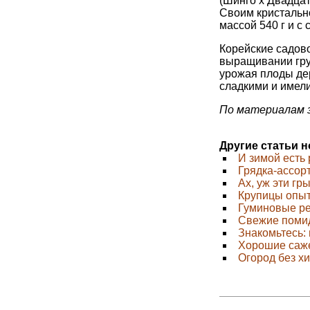
(Шинго х Двадцат
Своим кристальн
массой 540 г и с
Корейские садов
выращивании гру
урожая плоды де
сладкими и имел
По материалам з
Другие статьи 
И зимой есть
Грядка-ассор
Ах, уж эти гр
Крупицы опы
Гуминовые р
Свежие помид
Знакомьтесь:
Хорошие саж
Огород без х