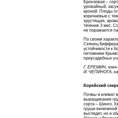
Бронзовая – сорт
урожайный, засух
кроной. Плоды пл
коричневые с тем
хрустящая, арома
течение 3 мес. С
не поражается п
По своим характе
Сеянец Киффера, 
устойчивости к б
питомнике Крымс
приусадебных уч
Г. ЕРЕМИН, член
И. ЧЕПИНОГА, кан
Корейский секр
Почвы и климат 
выращивания гру
сорта – Шинго, Х
груши величиной 
выглядят, но и о