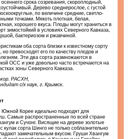
 осеннего срока созревания, скороплодный,
оустойчивый. Дерево среднерослое, с густой
оскоокруглые, по величине средние, светло-
ными точками. Мякоть плотная, белая,
тная, хорошего вкуса. Плоды могут храниться в
орт зимостойкий в условиях Северного Кавказа,
аршой, бактериозом и ржавчиной.
ристикам оба сорта близки к известному сорту
но превосходят его по качеству плодов и
олезням. Эти два сорта размножаются в
кой ОСС и уже довольно часто встречаются на
астках зоны Северного Кавказа.
-кор. РАСХН,
дидат с/х наук, г. Крымск.
ет
в Южной Корее идеально подходят для
ш. Самые распространенные по всей стране
вангум и Сучонг. Висящие на дереве золотые
с кулак сорта Шинго не только соблазнительно
бладают замечательным вкусом. Груши Хвангум