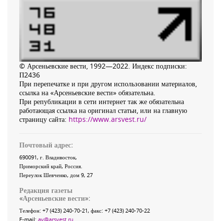
© Арсеньевские вести, 1992—2022. Индекс подписки:
П2436
При перепечатке и при другом использовании материалов,
ссылка на «Арсеньевские вести» обязательна.
При републикации в сети интернет так же обязательна
работающая ссылка на оригинал статьи, или на главную
страницу сайта:
https://www.arsvest.ru/
Почтовый адрес:
690091
, г.
Владивосток
,
Приморский край
,
Россия
.
Переулок Шевченко
, дом 9, 27
Редакция газеты
«
Арсеньевские вести
»:
Телефон:
+7 (423) 240-70-21
, факс:
+7 (423) 240-70-22
E-mail:
av@arsvest.ru