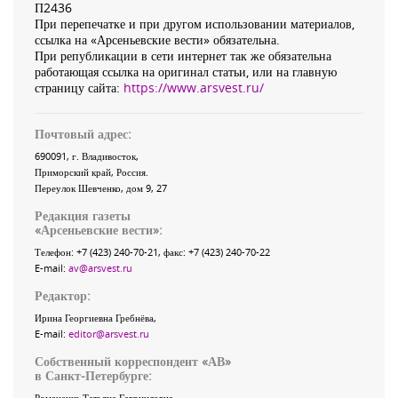
П2436
При перепечатке и при другом использовании материалов,
ссылка на «Арсеньевские вести» обязательна.
При републикации в сети интернет так же обязательна
работающая ссылка на оригинал статьи, или на главную
страницу сайта:
https://www.arsvest.ru/
Почтовый адрес:
690091
, г.
Владивосток
,
Приморский край
,
Россия
.
Переулок Шевченко
, дом 9, 27
Редакция газеты
«
Арсеньевские вести
»:
Телефон:
+7 (423) 240-70-21
, факс:
+7 (423) 240-70-22
E-mail:
av@arsvest.ru
Редактор:
Ирина Георгиевна Гребнёва,
E-mail:
editor@arsvest.ru
Собственный корреспондент «АВ»
в Санкт-Петербурге:
Романенко Татьяна Гаврииловна,