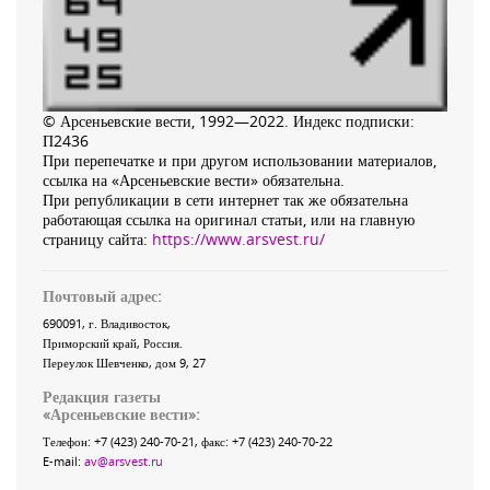
© Арсеньевские вести, 1992—2022. Индекс подписки:
П2436
При перепечатке и при другом использовании материалов,
ссылка на «Арсеньевские вести» обязательна.
При републикации в сети интернет так же обязательна
работающая ссылка на оригинал статьи, или на главную
страницу сайта:
https://www.arsvest.ru/
Почтовый адрес:
690091
, г.
Владивосток
,
Приморский край
,
Россия
.
Переулок Шевченко
, дом 9, 27
Редакция газеты
«
Арсеньевские вести
»:
Телефон:
+7 (423) 240-70-21
, факс:
+7 (423) 240-70-22
E-mail:
av@arsvest.ru