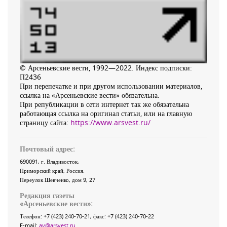
© Арсеньевские вести, 1992—2022. Индекс подписки:
П2436
При перепечатке и при другом использовании материалов,
ссылка на «Арсеньевские вести» обязательна.
При републикации в сети интернет так же обязательна
работающая ссылка на оригинал статьи, или на главную
страницу сайта:
https://www.arsvest.ru/
Почтовый адрес:
690091
, г.
Владивосток
,
Приморский край
,
Россия
.
Переулок Шевченко
, дом 9, 27
Редакция газеты
«
Арсеньевские вести
»:
Телефон:
+7 (423) 240-70-21
, факс:
+7 (423) 240-70-22
E-mail:
av@arsvest.ru