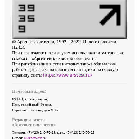
© Арсеньевские вести, 1992—2022. Индекс подписки:
П2436
При перепечатке и при другом использовании материалов,
ссылка на «Арсеньевские вести» обязательна.
При републикации в сети интернет так же обязательна
работающая ссылка на оригинал статьи, или на главную
страницу сайта:
https://www.arsvest.ru/
Почтовый адрес:
690091
, г.
Владивосток
,
Приморский край
,
Россия
.
Переулок Шевченко
, дом 9, 27
Редакция газеты
«
Арсеньевские вести
»:
Телефон:
+7 (423) 240-70-21
, факс:
+7 (423) 240-70-22
E-mail:
av@arsvest.ru