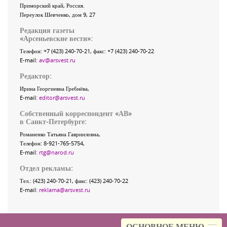
Приморский край
,
Россия
.
Переулок Шевченко
, дом 9, 27
Редакция газеты
«
Арсеньевские вести
»:
Телефон:
+7 (423) 240-70-21
, факс:
+7 (423) 240-70-22
E-mail:
av@arsvest.ru
Редактор:
Ирина Георгиевна Гребнёва,
E-mail:
editor@arsvest.ru
Собственный корреспондент «АВ»
в Санкт-Петербурге:
Романенко Татьяна Гаврииловна,
Телефон: 8-921-765-5754,
E-mail:
rtg@narod.ru
Отдел рекламы:
Тел.: (423) 240-70-21, факс: (423) 240-70-22
E-mail:
reklama@arsvest.ru
ОСНОВНОЕ МЕНЮ