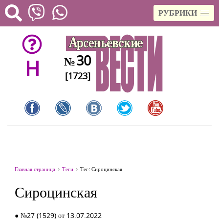
РУБРИКИ
30
№
H
[1723]
Главная страница
Теги
Тег: Сироцинская
Сироцинская
● №27 (1529) от 13.07.2022