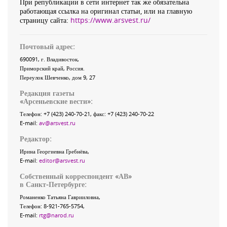
При републикации в сети интернет так же обязательна
работающая ссылка на оригинал статьи, или на главную
страницу сайта:
https://www.arsvest.ru/
Почтовый адрес:
690091
, г.
Владивосток
,
Приморский край
,
Россия
.
Переулок Шевченко
, дом 9, 27
Редакция газеты
«
Арсеньевские вести
»:
Телефон:
+7 (423) 240-70-21
, факс:
+7 (423) 240-70-22
E-mail:
av@arsvest.ru
Редактор:
Ирина Георгиевна Гребнёва,
E-mail:
editor@arsvest.ru
Собственный корреспондент «АВ»
в Санкт-Петербурге:
Романенко Татьяна Гаврииловна,
Телефон: 8-921-765-5754,
E-mail:
rtg@narod.ru