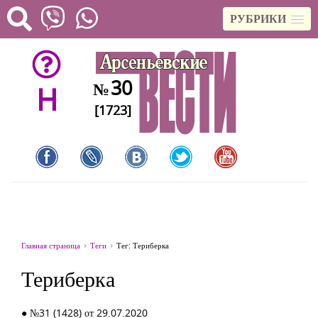
РУБРИКИ
30
№
H
[1723]
Главная страница
Теги
Тег: Териберка
Териберка
● №31 (1428) от 29.07.2020