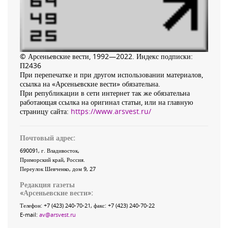
© Арсеньевские вести, 1992—2022. Индекс подписки:
П2436
При перепечатке и при другом использовании материалов,
ссылка на «Арсеньевские вести» обязательна.
При републикации в сети интернет так же обязательна
работающая ссылка на оригинал статьи, или на главную
страницу сайта:
https://www.arsvest.ru/
Почтовый адрес:
690091
, г.
Владивосток
,
Приморский край
,
Россия
.
Переулок Шевченко
, дом 9, 27
Редакция газеты
«
Арсеньевские вести
»:
Телефон:
+7 (423) 240-70-21
, факс:
+7 (423) 240-70-22
E-mail:
av@arsvest.ru