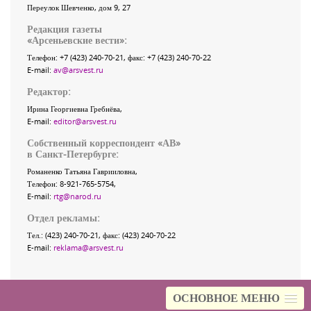
Переулок Шевченко
, дом 9, 27
Редакция газеты
«
Арсеньевские вести
»:
Телефон:
+7 (423) 240-70-21
, факс:
+7 (423) 240-70-22
E-mail:
av@arsvest.ru
Редактор:
Ирина Георгиевна Гребнёва,
E-mail:
editor@arsvest.ru
Собственный корреспондент «АВ»
в Санкт-Петербурге:
Романенко Татьяна Гаврииловна,
Телефон: 8-921-765-5754,
E-mail:
rtg@narod.ru
Отдел рекламы:
Тел.: (423) 240-70-21, факс: (423) 240-70-22
E-mail:
reklama@arsvest.ru
ОСНОВНОЕ МЕНЮ