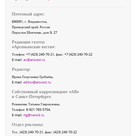
Почтовый адрес:
690091
, г.
Владивосток
,
Приморский край
,
Россия
.
Переулок Шевченко
, дом 9, 27
Редакция газеты
«
Арсеньевские вести
»:
Телефон:
+7 (423) 240-70-21
, факс:
+7 (423) 240-70-22
E-mail:
av@arsvest.ru
Редактор:
Ирина Георгиевна Гребнёва,
E-mail:
editor@arsvest.ru
Собственный корреспондент «АВ»
в Санкт-Петербурге:
Романенко Татьяна Гаврииловна,
Телефон: 8-921-765-5754,
E-mail:
rtg@narod.ru
Отдел рекламы:
Тел.: (423) 240-70-21, факс: (423) 240-70-22