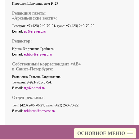
Переулок Шевченко
, дом 9, 27
Редакция газеты
«
Арсеньевские вести
»:
Телефон:
+7 (423) 240-70-21
, факс:
+7 (423) 240-70-22
E-mail:
av@arsvest.ru
Редактор:
Ирина Георгиевна Гребнёва,
E-mail:
editor@arsvest.ru
Собственный корреспондент «АВ»
в Санкт-Петербурге:
Романенко Татьяна Гаврииловна,
Телефон: 8-921-765-5754,
E-mail:
rtg@narod.ru
Отдел рекламы:
Тел.: (423) 240-70-21, факс: (423) 240-70-22
E-mail:
reklama@arsvest.ru
ОСНОВНОЕ МЕНЮ