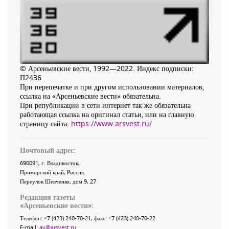
© Арсеньевские вести, 1992—2022. Индекс подписки:
П2436
При перепечатке и при другом использовании материалов,
ссылка на «Арсеньевские вести» обязательна.
При републикации в сети интернет так же обязательна
работающая ссылка на оригинал статьи, или на главную
страницу сайта:
https://www.arsvest.ru/
Почтовый адрес:
690091
, г.
Владивосток
,
Приморский край
,
Россия
.
Переулок Шевченко
, дом 9, 27
Редакция газеты
«
Арсеньевские вести
»:
Телефон:
+7 (423) 240-70-21
, факс:
+7 (423) 240-70-22
E-mail:
av@arsvest.ru