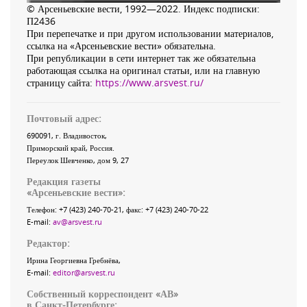
© Арсеньевские вести, 1992—2022. Индекс подписки:
П2436
При перепечатке и при другом использовании материалов,
ссылка на «Арсеньевские вести» обязательна.
При републикации в сети интернет так же обязательна
работающая ссылка на оригинал статьи, или на главную
страницу сайта:
https://www.arsvest.ru/
Почтовый адрес:
690091
, г.
Владивосток
,
Приморский край
,
Россия
.
Переулок Шевченко
, дом 9, 27
Редакция газеты
«
Арсеньевские вести
»:
Телефон:
+7 (423) 240-70-21
, факс:
+7 (423) 240-70-22
E-mail:
av@arsvest.ru
Редактор:
Ирина Георгиевна Гребнёва,
E-mail:
editor@arsvest.ru
Собственный корреспондент «АВ»
в Санкт-Петербурге: