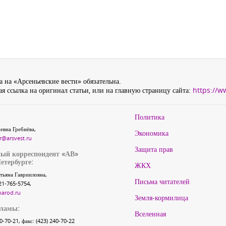
 на «Арсеньевские вести» обязательна.
я ссылка на оригинал статьи, или на главную страницу сайта:
https://w
Политика
евна Гребнёва,
Экономика
r@arsvest.ru
Защита прав
ый корреспондент «АВ»
етербурге:
ЖКХ
тьяна Гаврииловна,
Письма читателей
21-765-5754,
narod.ru
Земля-кормилица
кламы:
Вселенная
40-70-21, факс: (423) 240-70-22