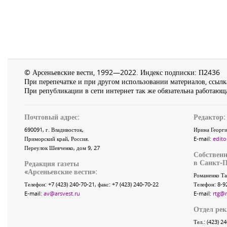
© Арсеньевские вести, 1992—2022. Индекс подписки: П2436
При перепечатке и при другом использовании материалов, ссылка
При републикации в сети интернет так же обязательна работающа
Почтовый адрес:
Редактор:
690091
, г.
Владивосток
,
Ирина Георги
Приморский край
,
Россия
.
E-mail:
edito
Переулок Шевченко
, дом 9, 27
Собственн
в Санкт-П
Редакция газеты
«
Арсеньевские вести
»:
Романенко Та
Телефон:
+7 (423) 240-70-21
, факс:
+7 (423) 240-70-22
Телефон: 8-9
E-mail:
av@arsvest.ru
E-mail:
rtg@
Отдел ре
Тел.: (423) 2