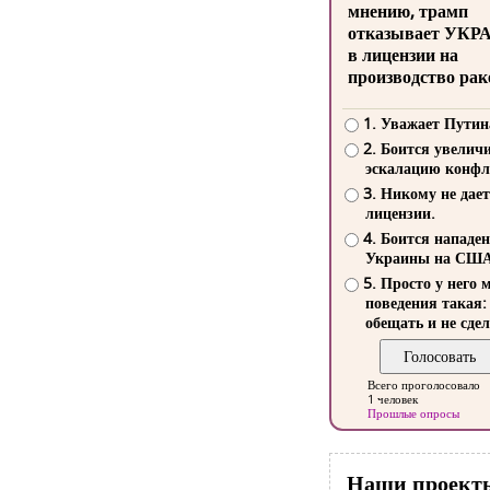
мнению, трамп
отказывает УКР
в лицензии на
производство рак
1. Уважает Путин
2. Боится увелич
эскалацию конфл
3. Никому не дает
лицензии.
4. Боится нападе
Украины на СШ
5. Просто у него 
поведения такая:
обещать и не сдел
Всего проголосовало
1 человек
Прошлые опросы
Наши проект