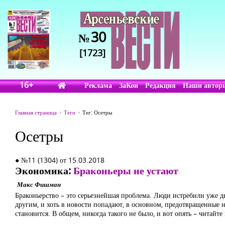
30
№
[1723]
16+
Реклама
ЗаКон
Редакция
Наши автор
Главная страница
Теги
Тег: Осетры
Осетры
● №11 (1304) от 15.03.2018
Экономика:
Браконьеры не устают
Макс Фишман
Браконьерство – это серьезнейшая проблема. Люди истребили уже дв
другим, и хоть в новости попадают, в основном, предотвращенные н
становится. В общем, никогда такого не было, и вот опять – читай