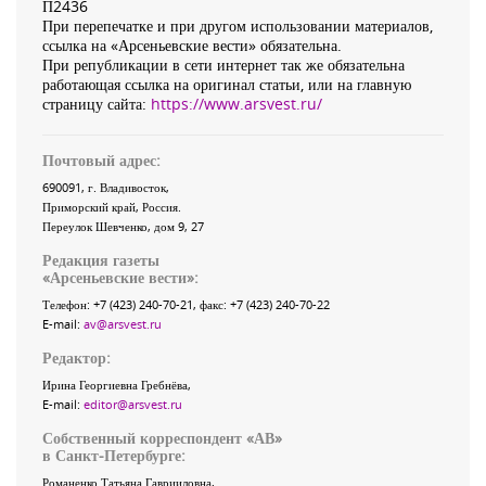
П2436
При перепечатке и при другом использовании материалов,
ссылка на «Арсеньевские вести» обязательна.
При републикации в сети интернет так же обязательна
работающая ссылка на оригинал статьи, или на главную
страницу сайта:
https://www.arsvest.ru/
Почтовый адрес:
690091
, г.
Владивосток
,
Приморский край
,
Россия
.
Переулок Шевченко
, дом 9, 27
Редакция газеты
«
Арсеньевские вести
»:
Телефон:
+7 (423) 240-70-21
, факс:
+7 (423) 240-70-22
E-mail:
av@arsvest.ru
Редактор:
Ирина Георгиевна Гребнёва,
E-mail:
editor@arsvest.ru
Собственный корреспондент «АВ»
в Санкт-Петербурге:
Романенко Татьяна Гаврииловна,