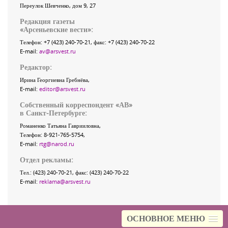
Переулок Шевченко
, дом 9, 27
Редакция газеты
«
Арсеньевские вести
»:
Телефон:
+7 (423) 240-70-21
, факс:
+7 (423) 240-70-22
E-mail:
av@arsvest.ru
Редактор:
Ирина Георгиевна Гребнёва,
E-mail:
editor@arsvest.ru
Собственный корреспондент «АВ»
в Санкт-Петербурге:
Романенко Татьяна Гаврииловна,
Телефон: 8-921-765-5754,
E-mail:
rtg@narod.ru
Отдел рекламы:
Тел.: (423) 240-70-21, факс: (423) 240-70-22
E-mail:
reklama@arsvest.ru
ОСНОВНОЕ МЕНЮ