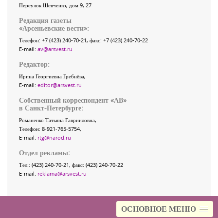
Переулок Шевченко
, дом 9, 27
Редакция газеты
«
Арсеньевские вести
»:
Телефон:
+7 (423) 240-70-21
, факс:
+7 (423) 240-70-22
E-mail:
av@arsvest.ru
Редактор:
Ирина Георгиевна Гребнёва,
E-mail:
editor@arsvest.ru
Собственный корреспондент «АВ»
в Санкт-Петербурге:
Романенко Татьяна Гаврииловна,
Телефон: 8-921-765-5754,
E-mail:
rtg@narod.ru
Отдел рекламы:
Тел.: (423) 240-70-21, факс: (423) 240-70-22
E-mail:
reklama@arsvest.ru
ОСНОВНОЕ МЕНЮ