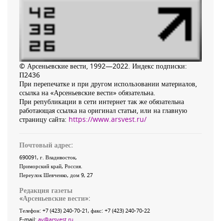
© Арсеньевские вести, 1992—2022. Индекс подписки:
П2436
При перепечатке и при другом использовании материалов,
ссылка на «Арсеньевские вести» обязательна.
При републикации в сети интернет так же обязательна
работающая ссылка на оригинал статьи, или на главную
страницу сайта:
https://www.arsvest.ru/
Почтовый адрес:
690091
, г.
Владивосток
,
Приморский край
,
Россия
.
Переулок Шевченко
, дом 9, 27
Редакция газеты
«
Арсеньевские вести
»:
Телефон:
+7 (423) 240-70-21
, факс:
+7 (423) 240-70-22
E-mail:
av@arsvest.ru