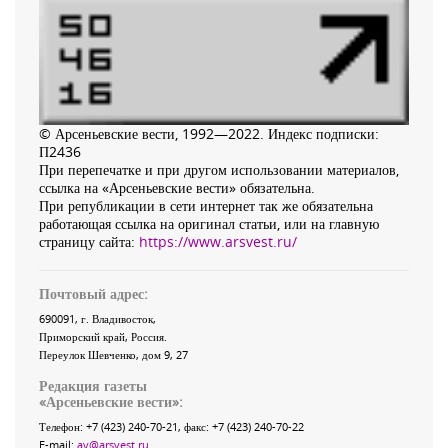
© Арсеньевские вести, 1992—2022. Индекс подписки:
П2436
При перепечатке и при другом использовании материалов,
ссылка на «Арсеньевские вести» обязательна.
При републикации в сети интернет так же обязательна
работающая ссылка на оригинал статьи, или на главную
страницу сайта:
https://www.arsvest.ru/
Почтовый адрес:
690091
, г.
Владивосток
,
Приморский край
,
Россия
.
Переулок Шевченко
, дом 9, 27
Редакция газеты
«
Арсеньевские вести
»:
Телефон:
+7 (423) 240-70-21
, факс:
+7 (423) 240-70-22
E-mail:
av@arsvest.ru