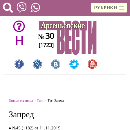
РУБРИКИ
30
№
H
[1723]
Главная страница
Теги
Тег: Запред
Запред
● №45 (1182) от 11.11.2015