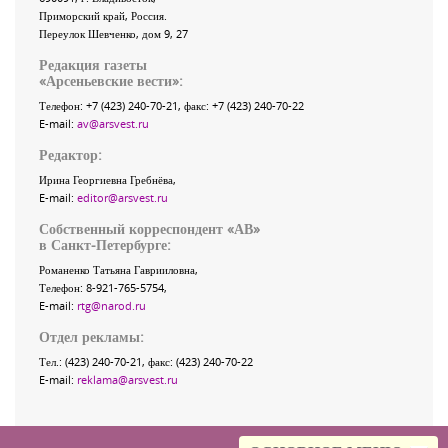
Приморский край
,
Россия
.
Переулок Шевченко
, дом 9, 27
Редакция газеты
«
Арсеньевские вести
»:
Телефон:
+7 (423) 240-70-21
, факс:
+7 (423) 240-70-22
E-mail:
av@arsvest.ru
Редактор:
Ирина Георгиевна Гребнёва,
E-mail:
editor@arsvest.ru
Собственный корреспондент «АВ»
в Санкт-Петербурге:
Романенко Татьяна Гаврииловна,
Телефон: 8-921-765-5754,
E-mail:
rtg@narod.ru
Отдел рекламы:
Тел.: (423) 240-70-21, факс: (423) 240-70-22
E-mail:
reklama@arsvest.ru