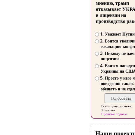
мнению, трамп
отказывает УКР
в лицензии на
производство рак
1. Уважает Путин
2. Боится увелич
эскалацию конфл
3. Никому не дает
лицензии.
4. Боится нападе
Украины на СШ
5. Просто у него 
поведения такая:
обещать и не сдел
Всего проголосовало
1 человек
Прошлые опросы
Наши проект