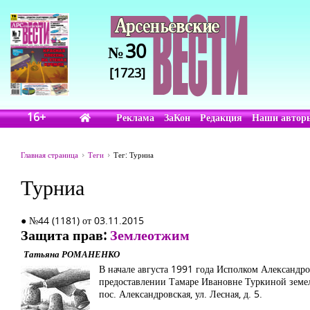
30
№
[1723]
16+
Реклама
ЗаКон
Редакция
Наши автор
Главная страница
Теги
Тег: Турниа
Турниа
● №44 (1181) от 03.11.2015
Защита прав:
Землеотжим
Татьяна РОМАНЕНКО
В начале августа 1991 года Исполком Александр
предоставлении Тамаре Ивановне Туркиной земел
пос. Александровская, ул. Лесная, д. 5.