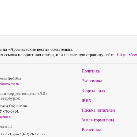
 на «Арсеньевские вести» обязательна.
я ссылка на оригинал статьи, или на главную страницу сайта:
https://w
Политика
евна Гребнёва,
Экономика
r@arsvest.ru
Защита прав
ый корреспондент «АВ»
етербурге:
ЖКХ
тьяна Гаврииловна,
Письма читателей
21-765-5754,
narod.ru
Земля-кормилица
кламы:
Вселенная
40-70-21, факс: (423) 240-70-22