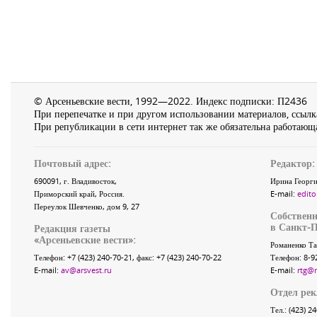
© Арсеньевские вести, 1992—2022. Индекс подписки: П2436
При перепечатке и при другом использовании материалов, ссылка
При републикации в сети интернет так же обязательна работающа
Почтовый адрес:
Редактор:
690091
, г.
Владивосток
,
Ирина Георги
Приморский край
,
Россия
.
E-mail:
edito
Переулок Шевченко
, дом 9, 27
Собственн
в Санкт-П
Редакция газеты
«
Арсеньевские вести
»:
Романенко Та
Телефон:
+7 (423) 240-70-21
, факс:
+7 (423) 240-70-22
Телефон: 8-9
E-mail:
av@arsvest.ru
E-mail:
rtg@
Отдел ре
Тел.: (423) 2