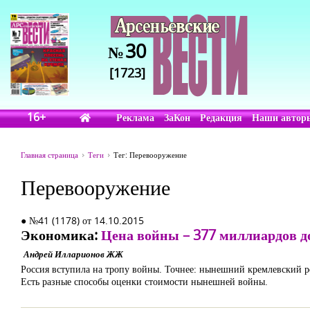
30
№
[1723]
16+
Реклама
ЗаКон
Редакция
Наши автор
Главная страница
Теги
Тег: Перевооружение
Перевооружение
● №41 (1178) от 14.10.2015
Экономика:
Цена войны – 377 миллиардов д
Андрей Илларионов ЖЖ
Россия вступила на тропу войны. Точнее: нынешний кремлевский р
Есть разные способы оценки стоимости нынешней войны.