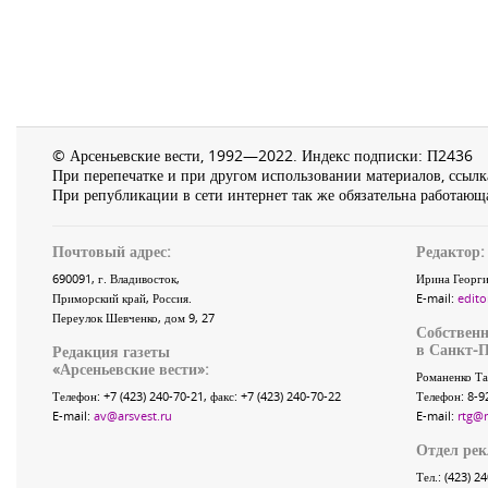
© Арсеньевские вести, 1992—2022. Индекс подписки: П2436
При перепечатке и при другом использовании материалов, ссылка
При републикации в сети интернет так же обязательна работающа
Почтовый адрес:
Редактор:
690091
, г.
Владивосток
,
Ирина Георги
Приморский край
,
Россия
.
E-mail:
edito
Переулок Шевченко
, дом 9, 27
Собственн
в Санкт-П
Редакция газеты
«
Арсеньевские вести
»:
Романенко Та
Телефон:
+7 (423) 240-70-21
, факс:
+7 (423) 240-70-22
Телефон: 8-9
E-mail:
av@arsvest.ru
E-mail:
rtg@
Отдел ре
Тел.: (423) 2