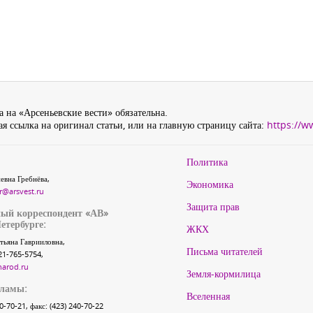
 на «Арсеньевские вести» обязательна.
я ссылка на оригинал статьи, или на главную страницу сайта:
https://w
Политика
евна Гребнёва,
Экономика
r@arsvest.ru
Защита прав
ый корреспондент «АВ»
етербурге:
ЖКХ
тьяна Гаврииловна,
Письма читателей
21-765-5754,
narod.ru
Земля-кормилица
кламы:
Вселенная
40-70-21, факс: (423) 240-70-22