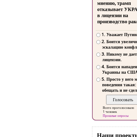
мнению, трамп
отказывает УКР
в лицензии на
производство рак
1. Уважает Путин
2. Боится увелич
эскалацию конфл
3. Никому не дает
лицензии.
4. Боится нападе
Украины на СШ
5. Просто у него 
поведения такая:
обещать и не сдел
Всего проголосовало
1 человек
Прошлые опросы
Наши проект