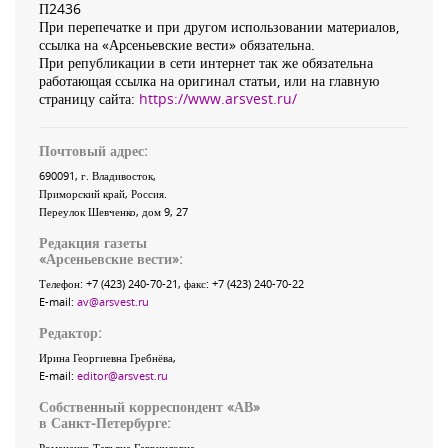
П2436
При перепечатке и при другом использовании материалов,
ссылка на «Арсеньевские вести» обязательна.
При републикации в сети интернет так же обязательна
работающая ссылка на оригинал статьи, или на главную
страницу сайта:
https://www.arsvest.ru/
Почтовый адрес:
690091
, г.
Владивосток
,
Приморский край
,
Россия
.
Переулок Шевченко
, дом 9, 27
Редакция газеты
«
Арсеньевские вести
»:
Телефон:
+7 (423) 240-70-21
, факс:
+7 (423) 240-70-22
E-mail:
av@arsvest.ru
Редактор:
Ирина Георгиевна Гребнёва,
E-mail:
editor@arsvest.ru
Собственный корреспондент «АВ»
в Санкт-Петербурге:
Романенко Татьяна Гаврииловна,