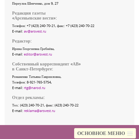
Переулок Шевченко
, дом 9, 27
Редакция газеты
«
Арсеньевские вести
»:
Телефон:
+7 (423) 240-70-21
, факс:
+7 (423) 240-70-22
E-mail:
av@arsvest.ru
Редактор:
Ирина Георгиевна Гребнёва,
E-mail:
editor@arsvest.ru
Собственный корреспондент «АВ»
в Санкт-Петербурге:
Романенко Татьяна Гаврииловна,
Телефон: 8-921-765-5754,
E-mail:
rtg@narod.ru
Отдел рекламы:
Тел.: (423) 240-70-21, факс: (423) 240-70-22
E-mail:
reklama@arsvest.ru
ОСНОВНОЕ МЕНЮ