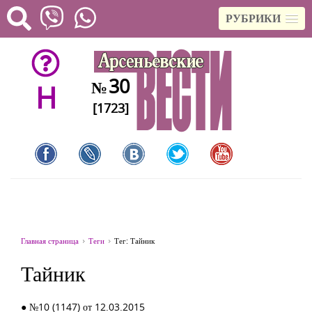
РУБРИКИ
30
№
H
[1723]
Главная страница
Теги
Тег: Тайник
Тайник
● №10 (1147) от 12.03.2015