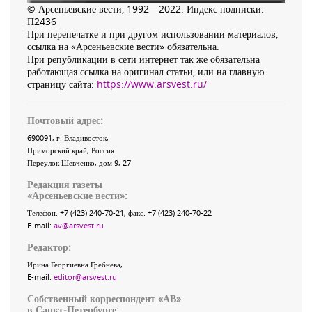
© Арсеньевские вести, 1992—2022. Индекс подписки:
П2436
При перепечатке и при другом использовании материалов,
ссылка на «Арсеньевские вести» обязательна.
При републикации в сети интернет так же обязательна
работающая ссылка на оригинал статьи, или на главную
страницу сайта:
https://www.arsvest.ru/
Почтовый адрес:
690091
, г.
Владивосток
,
Приморский край
,
Россия
.
Переулок Шевченко
, дом 9, 27
Редакция газеты
«
Арсеньевские вести
»:
Телефон:
+7 (423) 240-70-21
, факс:
+7 (423) 240-70-22
E-mail:
av@arsvest.ru
Редактор:
Ирина Георгиевна Гребнёва,
E-mail:
editor@arsvest.ru
Собственный корреспондент «АВ»
в Санкт-Петербурге: