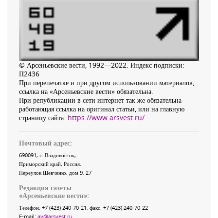
© Арсеньевские вести, 1992—2022. Индекс подписки:
П2436
При перепечатке и при другом использовании материалов,
ссылка на «Арсеньевские вести» обязательна.
При републикации в сети интернет так же обязательна
работающая ссылка на оригинал статьи, или на главную
страницу сайта:
https://www.arsvest.ru/
Почтовый адрес:
690091
, г.
Владивосток
,
Приморский край
,
Россия
.
Переулок Шевченко
, дом 9, 27
Редакция газеты
«
Арсеньевские вести
»:
Телефон:
+7 (423) 240-70-21
, факс:
+7 (423) 240-70-22
E-mail:
av@arsvest.ru