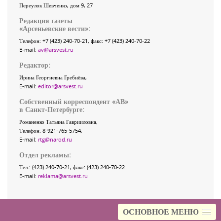
Переулок Шевченко
, дом 9, 27
Редакция газеты
«
Арсеньевские вести
»:
Телефон:
+7 (423) 240-70-21
, факс:
+7 (423) 240-70-22
E-mail:
av@arsvest.ru
Редактор:
Ирина Георгиевна Гребнёва,
E-mail:
editor@arsvest.ru
Собственный корреспондент «АВ»
в Санкт-Петербурге:
Романенко Татьяна Гаврииловна,
Телефон: 8-921-765-5754,
E-mail:
rtg@narod.ru
Отдел рекламы:
Тел.: (423) 240-70-21, факс: (423) 240-70-22
E-mail:
reklama@arsvest.ru
ОСНОВНОЕ МЕНЮ