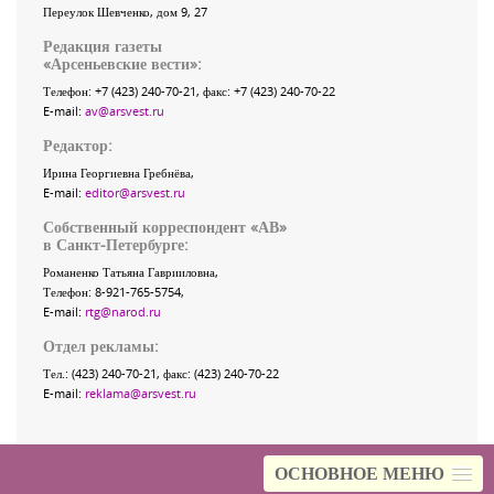
Переулок Шевченко
, дом 9, 27
Редакция газеты
«
Арсеньевские вести
»:
Телефон:
+7 (423) 240-70-21
, факс:
+7 (423) 240-70-22
E-mail:
av@arsvest.ru
Редактор:
Ирина Георгиевна Гребнёва,
E-mail:
editor@arsvest.ru
Собственный корреспондент «АВ»
в Санкт-Петербурге:
Романенко Татьяна Гаврииловна,
Телефон: 8-921-765-5754,
E-mail:
rtg@narod.ru
Отдел рекламы:
Тел.: (423) 240-70-21, факс: (423) 240-70-22
E-mail:
reklama@arsvest.ru
ОСНОВНОЕ МЕНЮ