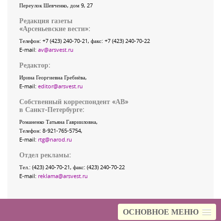
Переулок Шевченко
, дом 9, 27
Редакция газеты
«
Арсеньевские вести
»:
Телефон:
+7 (423) 240-70-21
, факс:
+7 (423) 240-70-22
E-mail:
av@arsvest.ru
Редактор:
Ирина Георгиевна Гребнёва,
E-mail:
editor@arsvest.ru
Собственный корреспондент «АВ»
в Санкт-Петербурге:
Романенко Татьяна Гаврииловна,
Телефон: 8-921-765-5754,
E-mail:
rtg@narod.ru
Отдел рекламы:
Тел.: (423) 240-70-21, факс: (423) 240-70-22
E-mail:
reklama@arsvest.ru
ОСНОВНОЕ МЕНЮ