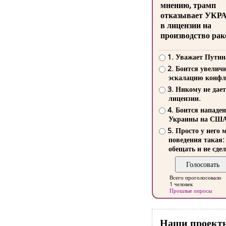
мнению, трамп
отказывает УКР
в лицензии на
производство рак
1. Уважает Путин
2. Боится увелич
эскалацию конфл
3. Никому не дает
лицензии.
4. Боится нападе
Украины на СШ
5. Просто у него 
поведения такая:
обещать и не сдел
Всего проголосовало
1 человек
Прошлые опросы
Наши проект