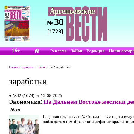
30
№
[1723]
16+
Реклама
ЗаКон
Редакция
Наши автор
Главная страница
Теги
Тег: заработки
заработки
● №32 (1674) от 13.08.2025
Экономика:
На Дальнем Востоке жесткий де
hh.ru
Владивосток, август 2025 года — Эксперты веду
наблюдается самый жесткий дефицит врачей, и гд