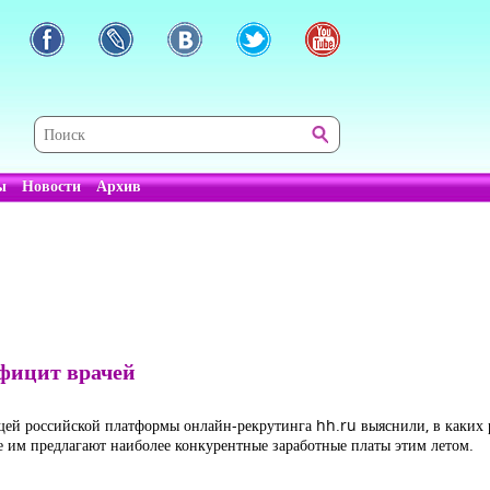
ы
Новости
Архив
фицит врачей
щей российской платформы онлайн-рекрутинга hh.ru выяснили, в каких
е им предлагают наиболее конкурентные заработные платы этим летом.