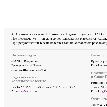
© Арсеньевские вести, 1992—2022. Индекс подписки: П2436
При перепечатке и при другом использовании материалов, ссылка
При републикации в сети интернет так же обязательна работающа
Почтовый адрес:
Редактор:
690091
, г.
Владивосток
,
Ирина Георги
Приморский край
,
Россия
.
E-mail:
edito
Переулок Шевченко
, дом 9, 27
Собственн
в Санкт-П
Редакция газеты
«
Арсеньевские вести
»:
Романенко Та
Телефон:
+7 (423) 240-70-21
, факс:
+7 (423) 240-70-22
Телефон: 8-9
E-mail:
av@arsvest.ru
E-mail:
rtg@
Отдел ре
Тел.: (423) 2