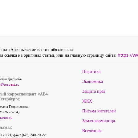
 на «Арсеньевские вести» обязательна.
я ссылка на оригинал статьи, или на главную страницу сайта:
https://w
Политика
евна Гребнёва,
Экономика
r@arsvest.ru
Защита прав
ый корреспондент «АВ»
етербурге:
ЖКХ
тьяна Гаврииловна,
Письма читателей
21-765-5754,
narod.ru
Земля-кормилица
кламы:
Вселенная
40-70-21, факс: (423) 240-70-22