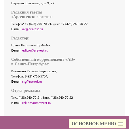
Переулок Шевченко
, дом 9, 27
Редакция газеты
«
Арсеньевские вести
»:
Телефон:
+7 (423) 240-70-21
, факс:
+7 (423) 240-70-22
E-mail:
av@arsvest.ru
Редактор:
Ирина Георгиевна Гребнёва,
E-mail:
editor@arsvest.ru
Собственный корреспондент «АВ»
в Санкт-Петербурге:
Романенко Татьяна Гаврииловна,
Телефон: 8-921-765-5754,
E-mail:
rtg@narod.ru
Отдел рекламы:
Тел.: (423) 240-70-21, факс: (423) 240-70-22
E-mail:
reklama@arsvest.ru
ОСНОВНОЕ МЕНЮ