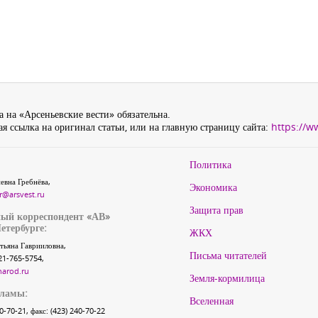
 на «Арсеньевские вести» обязательна.
я ссылка на оригинал статьи, или на главную страницу сайта:
https://w
Политика
евна Гребнёва,
Экономика
r@arsvest.ru
Защита прав
ый корреспондент «АВ»
етербурге:
ЖКХ
тьяна Гаврииловна,
Письма читателей
21-765-5754,
narod.ru
Земля-кормилица
кламы:
Вселенная
40-70-21, факс: (423) 240-70-22