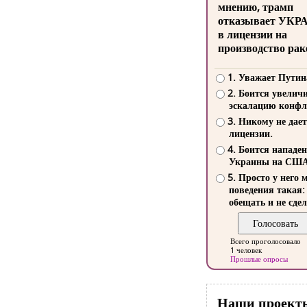
мнению, трамп
отказывает УКР
в лицензии на
производство рак
1. Уважает Путин
2. Боится увелич
эскалацию конфл
3. Никому не дает
лицензии.
4. Боится нападе
Украины на СШ
5. Просто у него 
поведения такая:
обещать и не сдел
Всего проголосовало
1 человек
Прошлые опросы
Наши проект