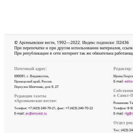
© Арсеньевские вести, 1992—2022. Индекс подписки: П2436
При перепечатке и при другом использовании материалов, ссылка
При републикации в сети интернет так же обязательна работающа
Почтовый адрес:
Редактор:
690091
, г.
Владивосток
,
Ирина Георги
Приморский край
,
Россия
.
E-mail:
edito
Переулок Шевченко
, дом 9, 27
Собственн
в Санкт-П
Редакция газеты
«
Арсеньевские вести
»:
Романенко Та
Телефон:
+7 (423) 240-70-21
, факс:
+7 (423) 240-70-22
Телефон: 8-9
E-mail:
av@arsvest.ru
E-mail:
rtg@
Отдел ре
Тел.: (423) 2