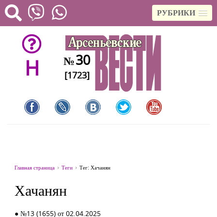
РУБРИКИ
30
№
H
[1723]
Главная страница
Теги
Тег: Хачанян
Хачанян
● №13 (1655) от 02.04.2025