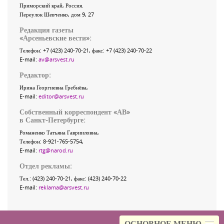
Приморский край
,
Россия
.
Переулок Шевченко
, дом 9, 27
Редакция газеты
«
Арсеньевские вести
»:
Телефон:
+7 (423) 240-70-21
, факс:
+7 (423) 240-70-22
E-mail:
av@arsvest.ru
Редактор:
Ирина Георгиевна Гребнёва,
E-mail:
editor@arsvest.ru
Собственный корреспондент «АВ»
в Санкт-Петербурге:
Романенко Татьяна Гаврииловна,
Телефон: 8-921-765-5754,
E-mail:
rtg@narod.ru
Отдел рекламы:
Тел.: (423) 240-70-21, факс: (423) 240-70-22
E-mail:
reklama@arsvest.ru
ОСНОВНОЕ МЕНЮ