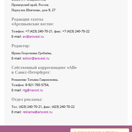
Приморский край
,
Россия
.
Переулок Шевченко
, дом 9, 27
Редакция газеты
«
Арсеньевские вести
»:
Телефон:
+7 (423) 240-70-21
, факс:
+7 (423) 240-70-22
E-mail:
av@arsvest.ru
Редактор:
Ирина Георгиевна Гребнёва,
E-mail:
editor@arsvest.ru
Собственный корреспондент «АВ»
в Санкт-Петербурге:
Романенко Татьяна Гаврииловна,
Телефон: 8-921-765-5754,
E-mail:
rtg@narod.ru
Отдел рекламы:
Тел.: (423) 240-70-21, факс: (423) 240-70-22
E-mail:
reklama@arsvest.ru