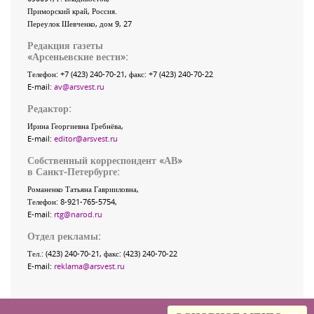
Приморский край
,
Россия
.
Переулок Шевченко
, дом 9, 27
Редакция газеты
«
Арсеньевские вести
»:
Телефон:
+7 (423) 240-70-21
, факс:
+7 (423) 240-70-22
E-mail:
av@arsvest.ru
Редактор:
Ирина Георгиевна Гребнёва,
E-mail:
editor@arsvest.ru
Собственный корреспондент «АВ»
в Санкт-Петербурге:
Романенко Татьяна Гаврииловна,
Телефон: 8-921-765-5754,
E-mail:
rtg@narod.ru
Отдел рекламы:
Тел.: (423) 240-70-21, факс: (423) 240-70-22
E-mail:
reklama@arsvest.ru