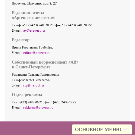
Переулок Шевченко
, дом 9, 27
Редакция газеты
«
Арсеньевские вести
»:
Телефон:
+7 (423) 240-70-21
, факс:
+7 (423) 240-70-22
E-mail:
av@arsvest.ru
Редактор:
Ирина Георгиевна Гребнёва,
E-mail:
editor@arsvest.ru
Собственный корреспондент «АВ»
в Санкт-Петербурге:
Романенко Татьяна Гаврииловна,
Телефон: 8-921-765-5754,
E-mail:
rtg@narod.ru
Отдел рекламы:
Тел.: (423) 240-70-21, факс: (423) 240-70-22
E-mail:
reklama@arsvest.ru
ОСНОВНОЕ МЕНЮ