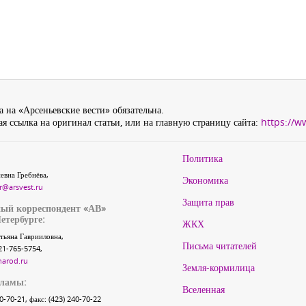
 на «Арсеньевские вести» обязательна.
я ссылка на оригинал статьи, или на главную страницу сайта:
https://w
Политика
евна Гребнёва,
Экономика
r@arsvest.ru
Защита прав
ый корреспондент «АВ»
етербурге:
ЖКХ
тьяна Гаврииловна,
Письма читателей
21-765-5754,
narod.ru
Земля-кормилица
кламы:
Вселенная
40-70-21, факс: (423) 240-70-22