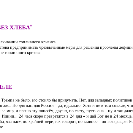
ЕЗ ХЛЕБА"
алчивании топливного кризиса
готова предпринимать чрезвычайные меры для решения проблемы дефицит
не топливного кризиса
ДЕЛЕ
 Трампа не было, его стоило бы придумать. Нет, для западных политиков 
же… Но для нас, для России – да, идеально. Хотя и не в том смысле, чт
за мир, и песню эту понесём, друзья, по свету, пусть она… ну и так далее
. Иииии… 24 часа скоро превратятся в 24 дня – и дай Бог не в 24 месяца.
ы, «за нас», по крайней мере, так говорит, но главное – он возвращает 
еле…