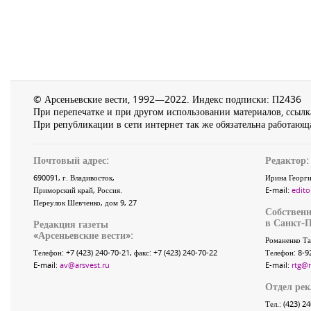
© Арсеньевские вести, 1992—2022. Индекс подписки: П2436
При перепечатке и при другом использовании материалов, ссылка
При републикации в сети интернет так же обязательна работающа
Почтовый адрес:
Редактор:
690091
, г.
Владивосток
,
Ирина Георги
Приморский край
,
Россия
.
E-mail:
edito
Переулок Шевченко
, дом 9, 27
Собственн
в Санкт-П
Редакция газеты
«
Арсеньевские вести
»:
Романенко Та
Телефон:
+7 (423) 240-70-21
, факс:
+7 (423) 240-70-22
Телефон: 8-9
E-mail:
av@arsvest.ru
E-mail:
rtg@
Отдел ре
Тел.: (423) 2