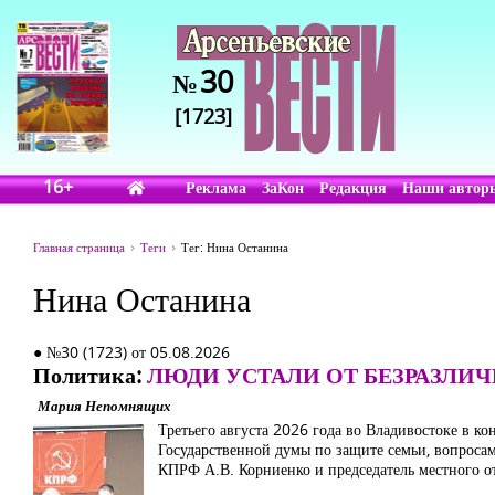
30
№
[1723]
16+
Реклама
ЗаКон
Редакция
Наши автор
Главная страница
Теги
Тег: Нина Останина
Нина Останина
● №30 (1723) от 05.08.2026
Политика:
ЛЮДИ УСТАЛИ ОТ БЕЗРАЗЛИЧ
Мария Непомнящих
Третьего августа 2026 года во Владивостоке в к
Государственной думы по защите семьи, вопросам
КПРФ А.В. Корниенко и председатель местного о