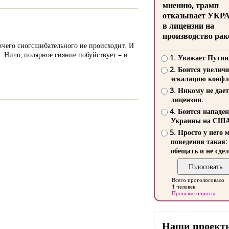
мнению, трамп
отказывает УКР
в лицензии на
производство рак
ничего сногсшибательного не происходит. И
… Ничо, полярное сияние побуйствует – и
1. Уважает Путин
2. Боится увелич
эскалацию конфл
3. Никому не дает
лицензии.
4. Боится нападе
Украины на СШ
5. Просто у него 
поведения такая:
обещать и не сдел
Всего проголосовало
1 человек
Прошлые опросы
Наши проект