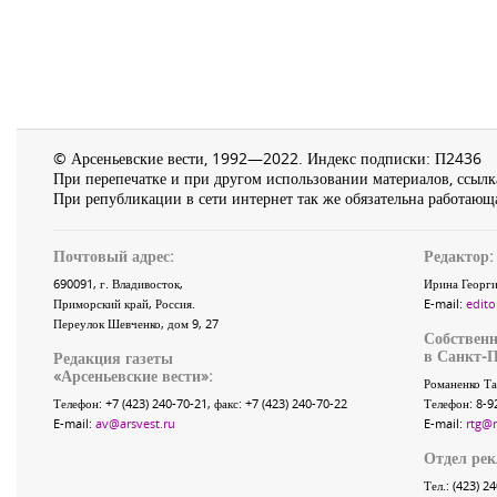
© Арсеньевские вести, 1992—2022. Индекс подписки: П2436
При перепечатке и при другом использовании материалов, ссылка
При републикации в сети интернет так же обязательна работающа
Почтовый адрес:
Редактор:
690091
, г.
Владивосток
,
Ирина Георги
Приморский край
,
Россия
.
E-mail:
edito
Переулок Шевченко
, дом 9, 27
Собственн
в Санкт-П
Редакция газеты
«
Арсеньевские вести
»:
Романенко Та
Телефон:
+7 (423) 240-70-21
, факс:
+7 (423) 240-70-22
Телефон: 8-9
E-mail:
av@arsvest.ru
E-mail:
rtg@
Отдел ре
Тел.: (423) 2