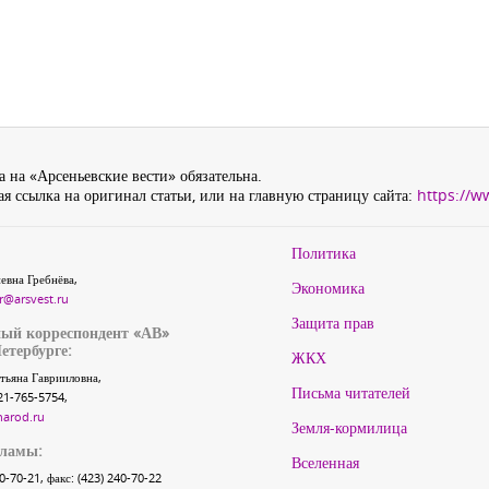
 на «Арсеньевские вести» обязательна.
я ссылка на оригинал статьи, или на главную страницу сайта:
https://w
Политика
евна Гребнёва,
Экономика
r@arsvest.ru
Защита прав
ый корреспондент «АВ»
етербурге:
ЖКХ
тьяна Гаврииловна,
Письма читателей
21-765-5754,
narod.ru
Земля-кормилица
кламы:
Вселенная
40-70-21, факс: (423) 240-70-22