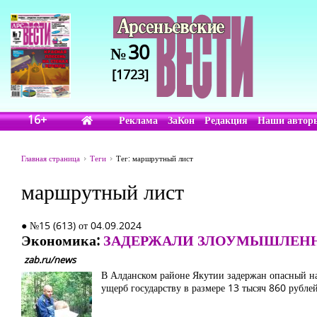
30
№
[1723]
16+
Реклама
ЗаКон
Редакция
Наши автор
Главная страница
Теги
Тег: маршрутный лист
маршрутный лист
● №15 (613) от 04.09.2024
Экономика:
ЗАДЕРЖАЛИ ЗЛОУМЫШЛЕНН
zab.ru/news
В Алданском районе Якутии задержан опасный нар
ущерб государству в размере 13 тысяч 860 рублей