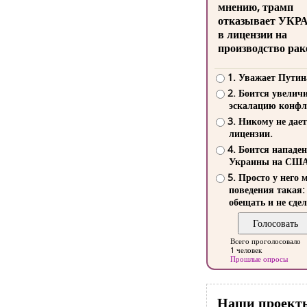
мнению, трамп
отказывает УКР
в лицензии на
производство рак
1. Уважает Путин
2. Боится увелич
эскалацию конфл
3. Никому не дает
лицензии.
4. Боится нападе
Украины на СШ
5. Просто у него 
поведения такая:
обещать и не сдел
Всего проголосовало
1 человек
Прошлые опросы
Наши проект