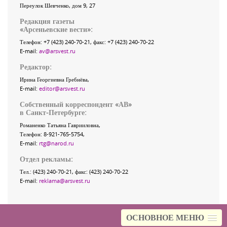
Переулок Шевченко
, дом 9, 27
Редакция газеты
«
Арсеньевские вести
»:
Телефон:
+7 (423) 240-70-21
, факс:
+7 (423) 240-70-22
E-mail:
av@arsvest.ru
Редактор:
Ирина Георгиевна Гребнёва,
E-mail:
editor@arsvest.ru
Собственный корреспондент «АВ»
в Санкт-Петербурге:
Романенко Татьяна Гаврииловна,
Телефон: 8-921-765-5754,
E-mail:
rtg@narod.ru
Отдел рекламы:
Тел.: (423) 240-70-21, факс: (423) 240-70-22
E-mail:
reklama@arsvest.ru
ОСНОВНОЕ МЕНЮ