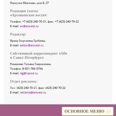
Переулок Шевченко
, дом 9, 27
Редакция газеты
«
Арсеньевские вести
»:
Телефон:
+7 (423) 240-70-21
, факс:
+7 (423) 240-70-22
E-mail:
av@arsvest.ru
Редактор:
Ирина Георгиевна Гребнёва,
E-mail:
editor@arsvest.ru
Собственный корреспондент «АВ»
в Санкт-Петербурге:
Романенко Татьяна Гаврииловна,
Телефон: 8-921-765-5754,
E-mail:
rtg@narod.ru
Отдел рекламы:
Тел.: (423) 240-70-21, факс: (423) 240-70-22
E-mail:
reklama@arsvest.ru
ОСНОВНОЕ МЕНЮ